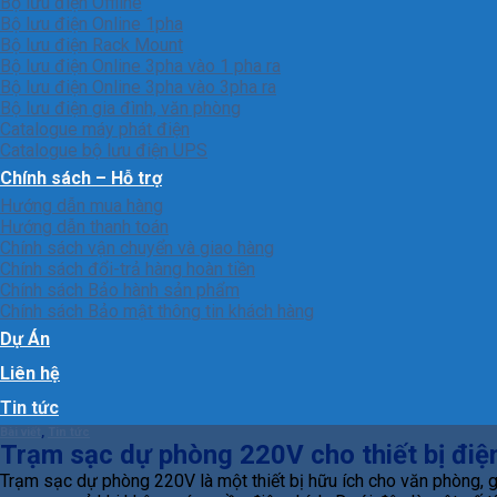
Bộ lưu điện Offline
Bộ lưu điện Online 1pha
Bộ lưu điện Rack Mount
Bộ lưu điện Online 3pha vào 1 pha ra
Bộ lưu điện Online 3pha vào 3pha ra
Bộ lưu điện gia đình, văn phòng
Catalogue máy phát điện
Catalogue bộ lưu điện UPS
Chính sách – Hỗ trợ
Hướng dẫn mua hàng
Hướng dẫn thanh toán
Chính sách vận chuyển và giao hàng
Chính sách đổi-trả hàng hoàn tiền
Chính sách Bảo hành sản phẩm
Chính sách Bảo mật thông tin khách hàng
Dự Án
Liên hệ
Tin tức
Bài viết
,
Tin tức
Trạm sạc dự phòng 220V cho thiết bị điệ
Trạm sạc dự phòng 220V là một thiết bị hữu ích cho văn phòng, gi