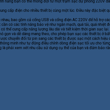
 tính năng bạn có thể mong đợi từ một trạm sạc dự phòng 220V d
ng cấp điện cho nhiều thiết bị cùng một lúc. Điều này đặc biệt 
 nhau, bao gồm cả cổng USB và cổng điện AC 220V để hỗ trợ các 
t cần có các tính năng bảo vệ như ngắn mạch, quá tải, quá nhiệt đ
ó thể cung cấp năng lượng lâu dài và tiết kiệm thời gian sạc lại.
hỏ gọn và dễ dàng mang theo, cho phép bạn sạc các thiết bị ở bất
ợc chuyển đổi từ pin sang các thiết bị được sạc một cách hiệu q
hông minh như tự động điều chỉnh dòng điện sạc tối ưu cho từng th
là phải xem xét nhu cầu sử dụng cụ thể của bạn và đảm bảo rằng