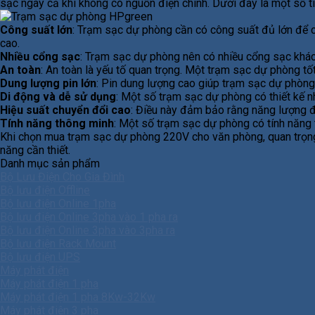
sạc ngay cả khi không có nguồn điện chính. Dưới đây là một số
Công suất lớn
: Trạm sạc dự phòng cần có công suất đủ lớn để cu
cao.
Nhiều cổng sạc
: Trạm sạc dự phòng nên có nhiều cổng sạc khác
An toàn
: An toàn là yếu tố quan trọng. Một trạm sạc dự phòng tố
Dung lượng pin lớn
: Pin dung lượng cao giúp trạm sạc dự phòng c
Di động và dễ sử dụng
: Một số trạm sạc dự phòng có thiết kế n
Hiệu suất chuyển đổi cao
: Điều này đảm bảo rằng năng lượng đư
Tính năng thông minh
: Một số trạm sạc dự phòng có tính năng t
Khi chọn mua trạm sạc dự phòng 220V cho văn phòng, quan trọng 
năng cần thiết.
Danh mục sản phẩm
Bộ Lưu Điện Cho Gia Đình
Bộ lưu điện Offline
Bộ lưu điện Online 1pha
Bộ lưu điện Online 3pha vào 1 pha ra
Bộ lưu điện Online 3pha vào 3pha ra
Bộ lưu điện Rack Mount
Bộ lưu điện UPS
Máy phát điện
Máy phát điện 1 pha
Máy phát điện 1 pha 8Kw-32Kw
Máy phát điện 3 pha