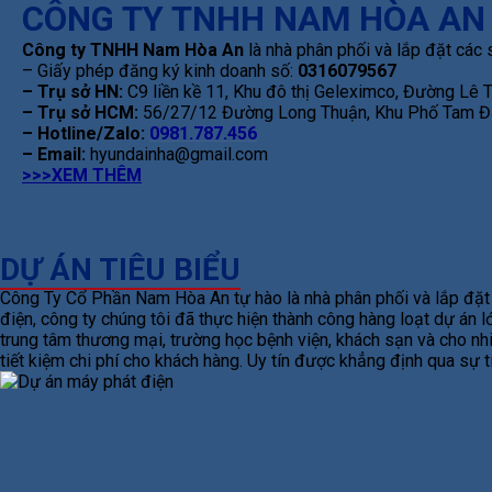
CÔNG TY TNHH NAM HÒA AN
Công ty TNHH Nam Hòa An
là nhà phân phối và lắp đặt các 
– Giấy phép đăng ký kinh doanh số:
0316079567
– Trụ sở HN:
C9 liền kề 11, Khu đô thị Geleximco, Đường Lê
– Trụ sở HCM:
56/27/12 Đường Long Thuận, Khu Phố Tam Đa
– Hotline/Zalo:
0981.787.456
– Email:
hyundainha@gmail.com
>>>XEM THÊM
DỰ ÁN TIÊU BIỂU
Công Ty Cổ Phần Nam Hòa An tự hào là nhà phân phối và lắp đặt m
điện, công ty chúng tôi đã thực hiện thành công hàng loạt dự án
trung tâm thương mại, trường học bệnh viện, khách sạn và cho nhi
tiết kiệm chi phí cho khách hàng. Uy tín được khẳng định qua sự 